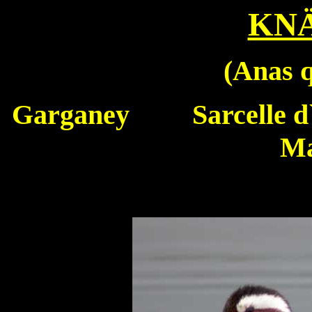
KN
(
Anas 
Garganey
Sarcelle d
Ma