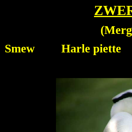
ZWE
(
Mergu
Smew
Harle piette 