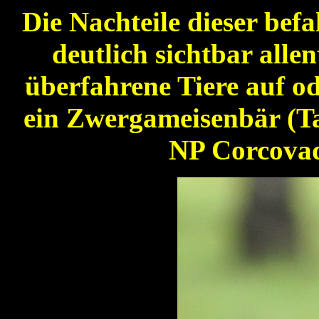
Die Nachteile dieser bef
deutlich sichtbar alle
überfahrene Tiere auf o
ein Zwergameisenbär (Ta
NP Corcovad