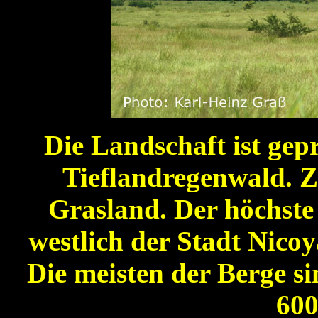
Die Landschaft ist ge
Tieflandregenwald. 
Grasland. Der höchste 
westlich der Stadt Nico
Die meisten der Berge s
600