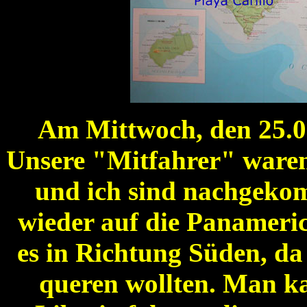
Am Mittwoch, den 25.07
Unsere "Mitfahrer" waren 
und ich sind nachgeko
wieder auf die Panameri
es in Richtung Süden, d
queren wollten. Man k