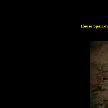
House Sparro