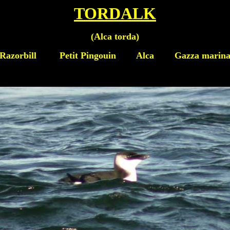
TORDALK
(
Alca torda
)
Razorbill
Petit Pingouin Alca Gazza marin