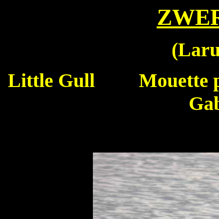
ZWE
(
Laru
Little Gull
Mouette 
Gab