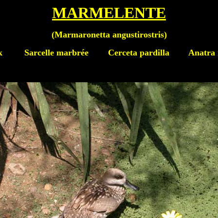
MARMELENTE
(
Marmaronetta angustirostris
)
ck
Sarcelle marbrée Cerceta pardilla Anatra m