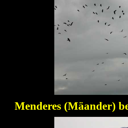
Menderes (Mäander) bei