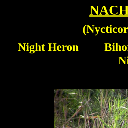
NACH
(
Nycticor
Night Heron
Bihor
Ni