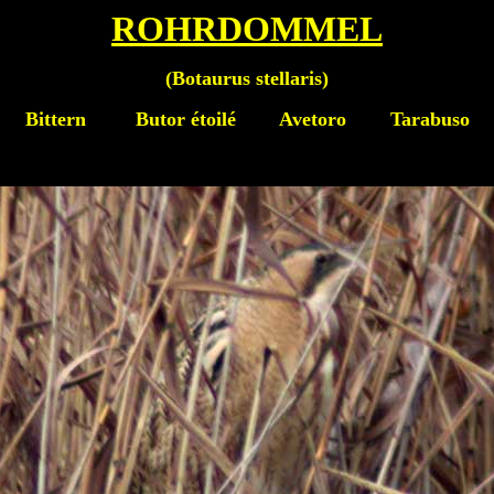
ROHRDOMMEL
(
Botaurus stellaris
)
Bittern
Butor étoilé Avetoro Tarabuso