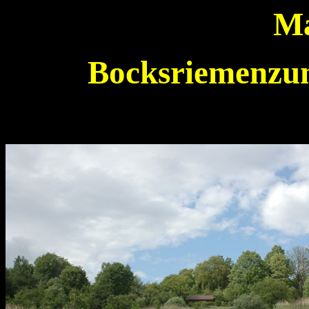
Ma
Bocksriemenzu